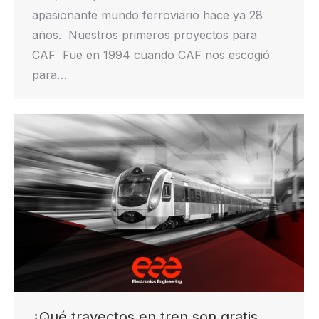
apasionante mundo ferroviario hace ya 28
años. Nuestros primeros proyectos para
CAF Fue en 1994 cuando CAF nos escogió
para…
¿Qué trayectos en tren son gratis