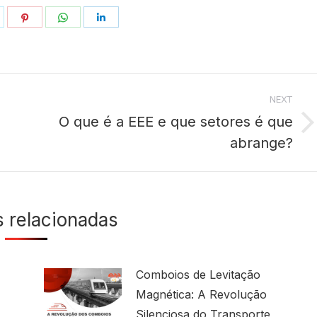
hare
Share
Share
Share
n
on
on
on
ok
witter
Pinterest
WhatsApp
LinkedIn
NEXT
O que é a EEE e que setores é que
Next
abrange?
post:
s relacionadas
Comboios de Levitação
Magnética: A Revolução
Silenciosa do Transporte