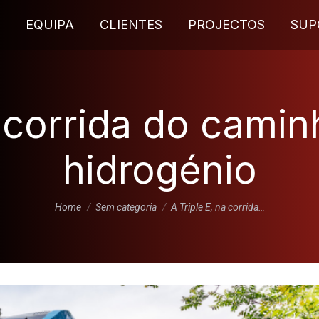
EQUIPA
CLIENTES
PROJECTOS
SUP
a corrida do camin
hidrogénio
You are here:
Home
Sem categoria
A Triple E, na corrida…