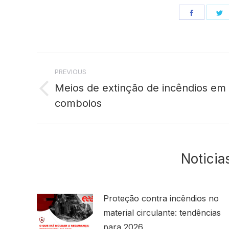
Share
S
on
o
Facebo
T
Post
PREVIOUS
navigation
Meios de extinção de incêndios em
Previous
comboios
post:
Noticia
Proteção contra incêndios no
material circulante: tendências
para 2026