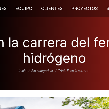
NES
EQUIPO
CLIENTES
PROYECTOS
n la carrera del fe
hidrógeno
Estás aquí:
Inicio
Sin categorizar
Triple E, en la carrera…