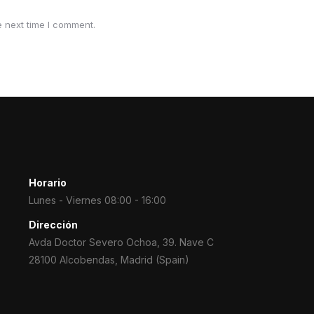
e next time I comment.
Horario
Lunes - Viernes 08:00 - 16:00
Dirección
Avda Doctor Severo Ochoa, 39. Nave C
28100 Alcobendas, Madrid (Spain)