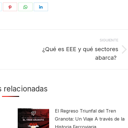
hare
Share
Share
Share
n
on
on
on
ok
witter
Pinterest
WhatsApp
LinkedIn
SIGUIENTE
¿Qué es EEE y qué sectores
Publicación
abarca?
siguiente:
s relacionadas
El Regreso Triunfal del Tren
Granota: Un Viaje A través de la
Historia Ferroviaria