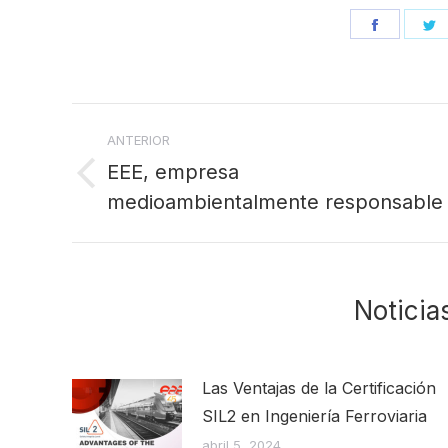
Share
S
on
o
Facebo
T
Navegación
ANTERIOR
entre
EEE, empresa
Publicación
publicaciones
medioambientalmente responsable
anterior:
Noticia
Las Ventajas de la Certificación
SIL2 en Ingeniería Ferroviaria
abril 5, 2024