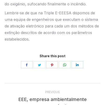
do oxigénio, sufocando finalmente o incêndio.
Lembre-se de que na Triple E-EEESA dispomos de
uma equipa de engenheiros que executam o sistema
de ativação eletrónico para cada um dos métodos de
extinção descritos de acordo com os parâmetros
estabelecidos.
Share this post
Share
Share
Share
Share
Share
on
on
on
on
on
Facebook
Twitter
Pinterest
WhatsApp
LinkedIn
Post
PREVIOUS
navigation
EEE, empresa ambientalmente
Previous