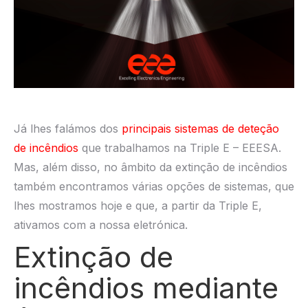
Já lhes falámos dos
principais sistemas de deteção
de incêndios
que trabalhamos na Triple E – EEESA.
Mas, além disso, no âmbito da extinção de incêndios
também encontramos várias opções de sistemas, que
lhes mostramos hoje e que, a partir da Triple E,
ativamos com a nossa eletrónica.
Extinção de
incêndios mediante