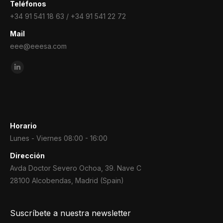
Teléfonos
+34 91 541 18 63 / +34 91 541 22 72
Mail
eee@eeesa.com
Encuéntranos en:
Linkedin
page
opens
in
new
Horario
window
Lunes - Viernes 08:00 - 16:00
Dirección
Avda Doctor Severo Ochoa, 39. Nave C
28100 Alcobendas, Madrid (Spain)
Suscríbete a nuestra newsletter