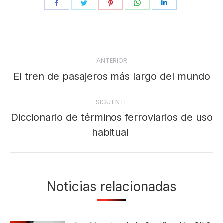
Share
Share
Share
Share
Share
on
on
on
on
on
Facebook
Twitter
Pinterest
WhatsApp
LinkedIn
Navegación
ANTERIOR
entre
El tren de pasajeros más largo del mundo
Publicación
anterior:
publicaciones
SIGUIENTE
Diccionario de términos ferroviarios de uso
Publicación
habitual
siguiente:
Noticias relacionadas