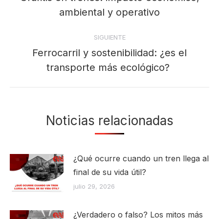
Publicación
publicaciones
ambiental y operativo
anterior:
SIGUIENTE
Ferrocarril y sostenibilidad: ¿es el
Publicación
transporte más ecológico?
siguiente:
Noticias relacionadas
¿Qué ocurre cuando un tren llega al
final de su vida útil?
julio 29, 2026
¿Verdadero o falso? Los mitos más