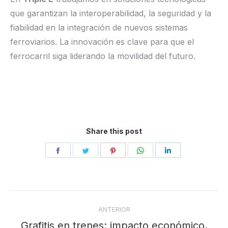
que garantizan la interoperabilidad, la seguridad y la
fiabilidad en la integración de nuevos sistemas
ferroviarios. La innovación es clave para que el
ferrocarril siga liderando la movilidad del futuro.
Share this post
Share
Share
Share
Share
Share
on
on
on
on
on
Facebook
Twitter
Pinterest
WhatsApp
LinkedIn
Navegación
ANTERIOR
entre
Grafitis en trenes: impacto económico,