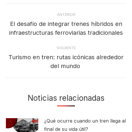
Navegación
ANTERIOR
entre
El desafío de integrar trenes híbridos en
Publicación
publicaciones
infraestructuras ferroviarias tradicionales
anterior:
SIGUIENTE
Turismo en tren: rutas icónicas alrededor
Publicación
del mundo
siguiente:
Noticias relacionadas
¿Qué ocurre cuando un tren llega al
final de su vida útil?