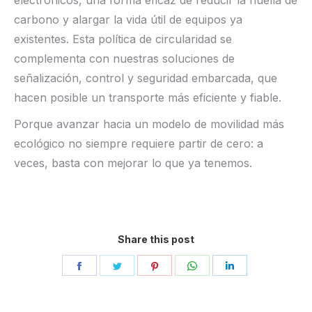
electrónicos, una forma eficaz de reducir la huella de
carbono y alargar la vida útil de equipos ya
existentes. Esta política de circularidad se
complementa con nuestras soluciones de
señalización, control y seguridad embarcada, que
hacen posible un transporte más eficiente y fiable.
Porque avanzar hacia un modelo de movilidad más
ecológico no siempre requiere partir de cero: a
veces, basta con mejorar lo que ya tenemos.
Share this post
Share
Share
Share
Share
Share
on
on
on
on
on
Facebook
Twitter
Pinterest
WhatsApp
LinkedIn