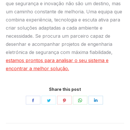
que segurança e inovação não são um destino, mas
um caminho constante de melhoria. Uma equipa que
combina experiência, tecnologia e escuta ativa para
criar soluções adaptadas a cada ambiente e
necessidade. Se procura um parceiro capaz de
desenhar e acompanhar projetos de engenharia
eletrónica de segurança com máxima fiabilidade,
estamos prontos para analisar o seu sistema e
encontrar a melhor solução.
Share this post
Share
Share
Share
Share
Share
on
on
on
on
on
Facebook
Twitter
Pinterest
WhatsApp
LinkedIn
Post