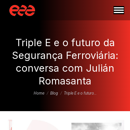
Triple E e o futuro da
Segurança Ferroviária:
conversa com Julián
Romasanta
You are here:
Home
Blog
Triple E e o futuro…