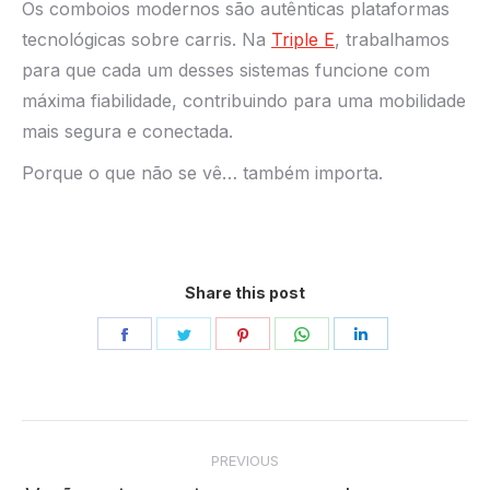
Os comboios modernos são autênticas plataformas
tecnológicas sobre carris. Na
Triple E
, trabalhamos
para que cada um desses sistemas funcione com
máxima fiabilidade, contribuindo para uma mobilidade
mais segura e conectada.
Porque o que não se vê… também importa.
Share this post
Share
Share
Share
Share
Share
on
on
on
on
on
Facebook
Twitter
Pinterest
WhatsApp
LinkedIn
Post
PREVIOUS