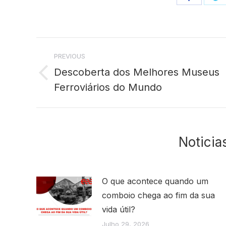
on
o
Facebo
T
Post
PREVIOUS
navigation
Descoberta dos Melhores Museus
Previous
Ferroviários do Mundo
post:
Noticia
O que acontece quando um
comboio chega ao fim da sua
vida útil?
Julho 29, 2026