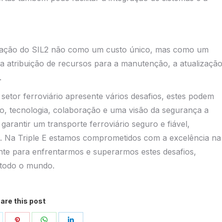
ntação do SIL2 não como um custo único, mas como um
 a atribuição de recursos para a manutenção, a atualizaçã
.
etor ferroviário apresente vários desafios, estes podem
 tecnologia, colaboração e uma visão da segurança a
arantir um transporte ferroviário seguro e fiável,
. Na Triple E estamos comprometidos com a excelência na
nte para enfrentarmos e superarmos estes desafios,
 todo o mundo.
are this post
hare
Share
Share
Share