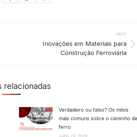
n
on
on
on
ok
witter
Pinterest
WhatsApp
LinkedIn
NEXT
Inovações em Materiais para
Next
Construção Ferroviária
post:
s relacionadas
Verdadeiro ou falso? Os mitos
mais comuns sobre o caminho d
ferro
Julho 29, 2026