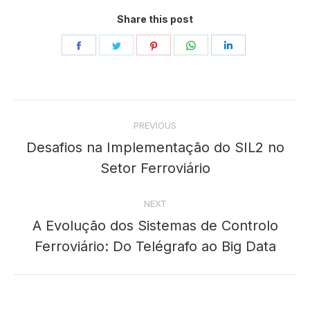
Share this post
Share
Share
Share
Share
Share
on
on
on
on
on
Facebook
Twitter
Pinterest
WhatsApp
LinkedIn
Post
PREVIOUS
navigation
Desafios na Implementação do SIL2 no
Previous
Setor Ferroviário
post:
NEXT
A Evolução dos Sistemas de Controlo
Next
Ferroviário: Do Telégrafo ao Big Data
post: