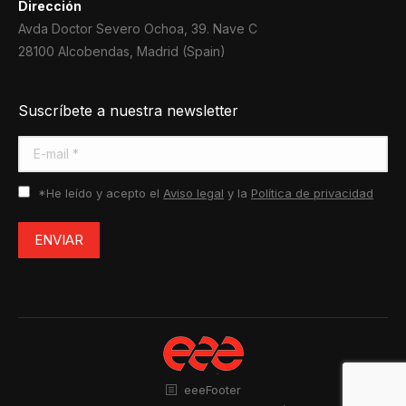
Dirección
Avda Doctor Severo Ochoa, 39. Nave C
28100 Alcobendas, Madrid (Spain)
Suscríbete a nuestra newsletter
E-mail *
*He leído y acepto el
Aviso legal
y la
Política de privacidad
ENVIAR
eeeFooter