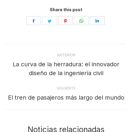
Share this post
Share
Share
Share
Share
Share
on
on
on
on
on
Facebook
Twitter
Pinterest
WhatsApp
LinkedIn
Navegación
ANTERIOR
entre
La curva de la herradura: el innovador
Publicación
publicaciones
diseño de la ingeniería civil
anterior:
SIGUIENTE
El tren de pasajeros más largo del mundo
Publicación
siguiente:
Noticias relacionadas