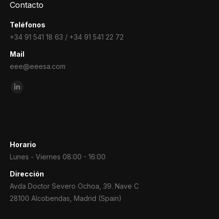
Contacto
Teléfonos
+34 91 541 18 63 / +34 91 541 22 72
Mail
eee@eeesa.com
Encuéntranos en:
Linkedin
page
opens
in
new
Horario
window
Lunes - Viernes 08:00 - 16:00
Dirección
Avda Doctor Severo Ochoa, 39. Nave C
28100 Alcobendas, Madrid (Spain)