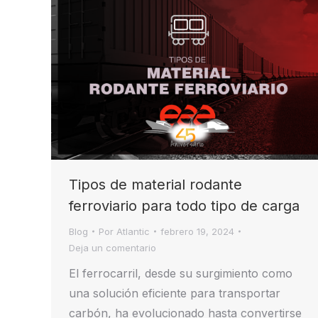
Tipos de material rodante
ferroviario para todo tipo de carga
Blog
Por
Atlantic
febrero 19, 2024
Deja un comentario
El ferrocarril, desde su surgimiento como
una solución eficiente para transportar
carbón, ha evolucionado hasta convertirse