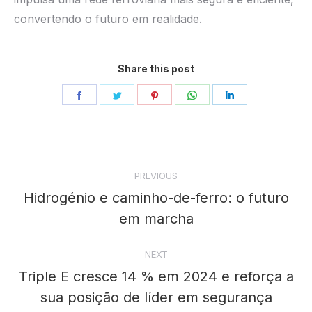
convertendo o futuro em realidade.
Share this post
Share
Share
Share
Share
Share
on
on
on
on
on
Facebook
Twitter
Pinterest
WhatsApp
LinkedIn
Post
PREVIOUS
navigation
Hidrogénio e caminho-de-ferro: o futuro
Previous
em marcha
post:
NEXT
Triple E cresce 14 % em 2024 e reforça a
sua posição de líder em segurança
Next