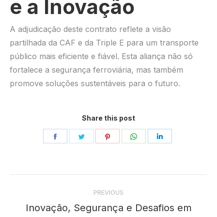
e a Inovação
A adjudicação deste contrato reflete a visão
partilhada da CAF e da Triple E para um transporte
público mais eficiente e fiável. Esta aliança não só
fortalece a segurança ferroviária, mas também
promove soluções sustentáveis para o futuro.
Share this post
Share
Share
Share
Share
Share
on
on
on
on
on
Facebook
Twitter
Pinterest
WhatsApp
LinkedIn
Post
PREVIOUS
navigation
Inovação, Segurança e Desafios em