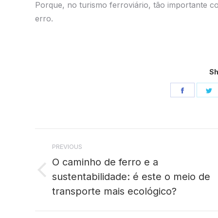
Porque, no turismo ferroviário, tão importante
erro.
Sh
Share
S
on
o
Facebo
T
Post
PREVIOUS
navigation
O caminho de ferro e a
sustentabilidade: é este o meio de
Previous
post:
transporte mais ecológico?