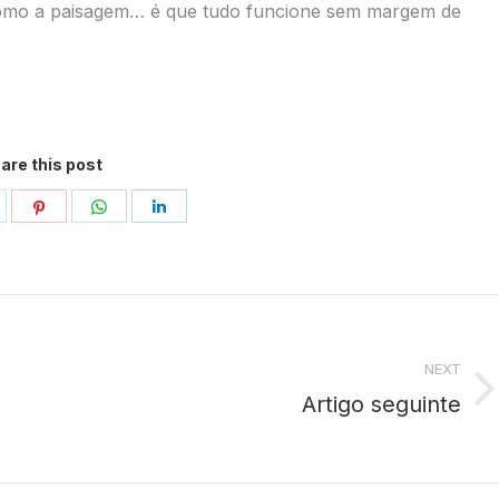
 como a paisagem… é que tudo funcione sem margem de
are this post
hare
Share
Share
Share
n
on
on
on
ok
witter
Pinterest
WhatsApp
LinkedIn
NEXT
Artigo seguinte
Next
post: