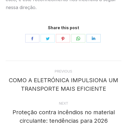
nessa direção.
Share this post
Share
Share
Share
Share
Share
on
on
on
on
on
Facebook
Twitter
Pinterest
WhatsApp
LinkedIn
Post
PREVIOUS
navigation
COMO A ELETRÓNICA IMPULSIONA UM
Previous
TRANSPORTE MAIS EFICIENTE
post:
NEXT
Proteção contra incêndios no material
Next
circulante: tendências para 2026
post: