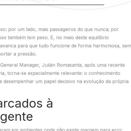
oso: por um lado, mais passageiros do que nunca; por
so também tem peso. E, no meio deste equilíbrio
alavanca para que tudo funcione de forma harmoniosa, se
ortar a pressão.
so General Manager, Julián Romasanta, após uma recente
ária, torna-se especialmente relevante: o conhecimento
e desempenhar um papel decisivo na evolução da própria
arcados à
ligente
haram em ambientes onde não existe margem para erro: