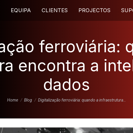
EQUIPA
CLIENTES
PROJECTOS
SUP
zação ferroviária:
ra encontra a int
dados
You are here:
Home
Blog
Digitalização ferroviária: quando a infraestrutura…